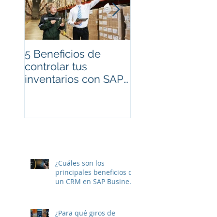
5 Beneficios de
Cambios en
controlar tus
Facturación
inventarios con SAP
Electrónica CFDI
Business One
para 2017
¿Cuáles son los
principales beneficios de
un CRM en SAP Business
One?
¿Para qué giros de