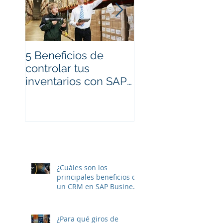
5 Beneficios de
Cambios en
controlar tus
Facturación
inventarios con SAP
Electrónica CFDI
Business One
para 2017
¿Cuáles son los
principales beneficios de
un CRM en SAP Business
One?
¿Para qué giros de