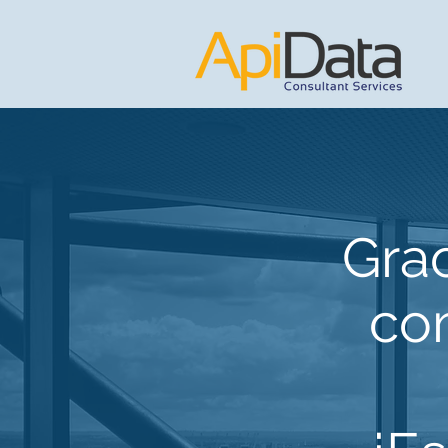
Grac
co