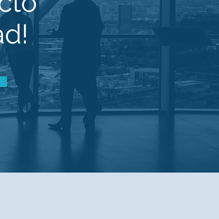
cto
ad!