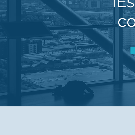
¡E
co