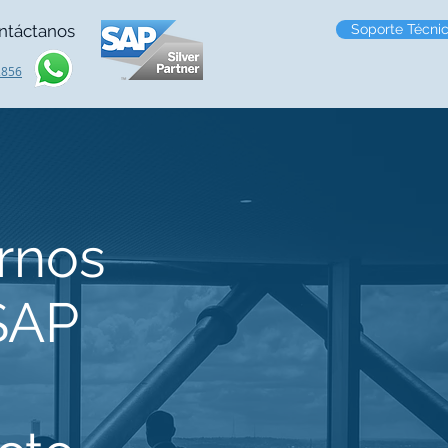
ntáctanos
Soporte Técni
2856
rnos
SAP