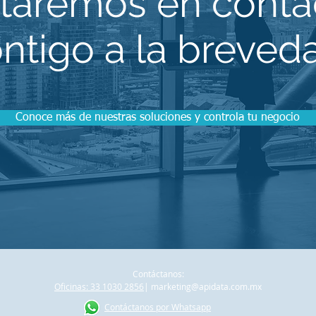
staremos en conta
ntigo a la breved
Conoce más de nuestras soluciones y controla tu negocio
Contáctanos:
Oficinas: 33 1030 2856
|
marketing@apidata.com.mx
Contáctanos por Whatsapp