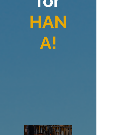
for
HAN
A!