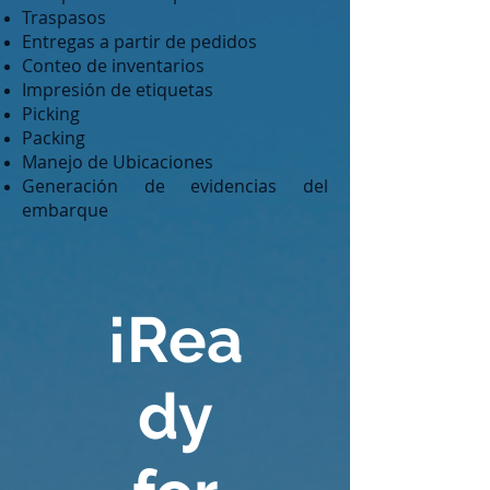
Traspasos
Entregas a partir de pedidos
Conteo de inventarios
Impresión de etiquetas
Picking
Packing
Manejo de Ubicaciones
Generación de evidencias del
embarque
¡Rea
dy