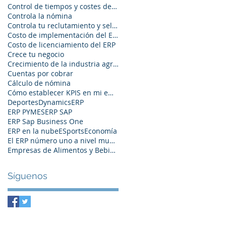
Control de tiempos y costes de producción
Controla la nómina
Controla tu reclutamiento y selección
Costo de implementación del ERP
Costo de licenciamiento del ERP
Crece tu negocio
Crecimiento de la industria agroalimentaria en Méx
Cuentas por cobrar
Cálculo de nómina
Cómo establecer KPIS en mi empresa
Deportes
Dynamics
ERP
ERP PYMES
ERP SAP
ERP Sap Business One
ERP en la nube
ESports
Economía
El ERP número uno a nivel mundial
Empresas de Alimentos y Bebidas
Síguenos