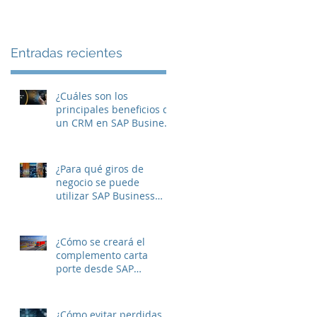
Entradas recientes
¿Cuáles son los
principales beneficios de
un CRM en SAP Business
One?
¿Para qué giros de
negocio se puede
utilizar SAP Business
One?
¿Cómo se creará el
complemento carta
porte desde SAP
Business One?
¿Cómo evitar perdidas