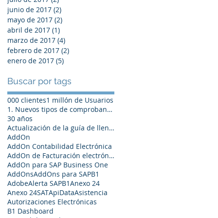
junio de 2017
(2)
2 entradas
mayo de 2017
(2)
2 entradas
abril de 2017
(1)
1 entrada
marzo de 2017
(4)
4 entradas
febrero de 2017
(2)
2 entradas
enero de 2017
(5)
5 entradas
Buscar por tags
000 clientes
1 millón de Usuarios
1. Nuevos tipos de comprobantes
30 años
Actualización de la guía de llenado del recibo de
AddOn
AddOn Contabilidad Electrónica
AddOn de Facturación electrónica para SAP Business
AddOn para SAP Business One
AddOns
AddOns para SAPB1
Adobe
Alerta SAPB1
Anexo 24
Anexo 24SAT
ApiData
Asistencia
Autorizaciones Electrónicas
B1 Dashboard