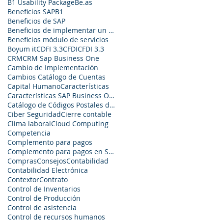
B1 Usability Package
Be.as
Beneficios SAPB1
Beneficios de SAP
Beneficios de implementar un ERP
Beneficios módulo de servicios
Boyum it
CDFI 3.3
CFDI
CFDI 3.3
CRM
CRM Sap Business One
Cambio de Implementación
Cambios Catálogo de Cuentas
Capital Humano
Características
Características SAP Business One
Catálogo de Códigos Postales del Anexo 20
Ciber Seguridad
Cierre contable
Clima laboral
Cloud Computing
Competencia
Complemento para pagos
Complemento para pagos en SAP business one
Compras
Consejos
Contabilidad
Contabilidad Electrónica
Contextor
Contrato
Control de Inventarios
Control de Producción
Control de asistencia
Control de recursos humanos