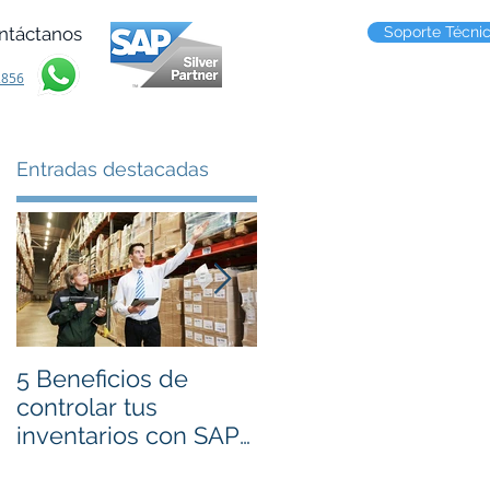
ntáctanos
Soporte Técni
2856
Entradas destacadas
.
5 Beneficios de
Cambios en
controlar tus
Facturación
inventarios con SAP
Electrónica CFDI
Business One
para 2017