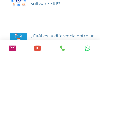
¿Cómo evaluar si necesito un
software ERP?
¿Cuál es la diferencia entre un
ERP en la nube para PyMEs y
un ERP On-premise?
Archivo
septiembre de 2021
(1)
1 entrada
agosto de 2021
(2)
2 entradas
julio de 2021
(1)
1 entrada
junio de 2021
(1)
1 entrada
abril de 2021
(1)
1 entrada
marzo de 2021
(1)
1 entrada
junio de 2020
(9)
9 entradas