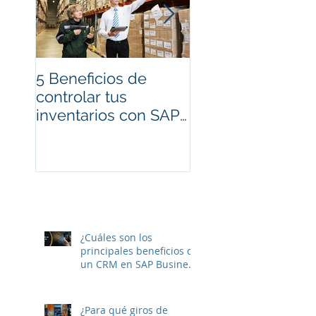
5 Beneficios de
Cambios en
controlar tus
Facturación
inventarios con SAP
Electrónica CFDI
Business One
para 2017
¿Cuáles son los
principales beneficios de
un CRM en SAP Business
One?
¿Para qué giros de